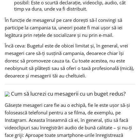
posibil: Este o scurtă declarație, videoclip, audio, cât
timp va dura, unde va fi distribuit.
În funcție de mesagerul pe care dorești să-l convingi să
participe la campania ta, uneori poate fi mai ușor să iei
legătura prin rețele de socializare și nu prin e-mail.
Încă ceva: Bugetul este de obicei limitat și, în general, vrei
mesageri care să-ți susțină campania, deoarece chiar își
doresc să promoveze cauza ta. Cu toate acestea, nu este
neobișnuit să plătești sau să oferi o taxă profesională (mică),
deoarece și mesagerii tăi au cheltuieli.
Cum să lucrezi cu mesagerii cu un buget redus?
Găsește mesageri care fie au o echipă, fie le este ușor să-și
folosească telefonul pentru a se filma, de exemplu, pe
Instagram. Aceasta înseamnă că ei, în general, știu să facă
videoclipuri sau înregistrări audio de bună calitate – și nu-ți
face griji: Aproape toate smartphone-urile înregistrează