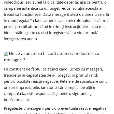
videoclipuri sau sunet la o calitate decentă, așa că pentru o
campanie autentică cu un buget redus, soluția aceasta ar
trebui să funcționeze. Dacă mesagerii aleși de tine nu se află
în mod regulat în fața camerei sau a microfonului, fii cât mai
precis posibil atunci când le trimiți instrucțiunile – sau mai
bine: Întâlnește-te cu ei și înregistrează tu videoclipul/
înregistrarea audio.
De ce aspecte să ții cont atunci când lucrezi cu
mesagerii?
Fii conștient de faptul că atunci când lucrezi cu mesageri,
trebuie să ai capacitatea de a-i pregăti, în primul rând,
pentru posibile reacții negative. Rețelele de socializare sunt
uneori imprevizibile, iar atunci când implici pe alții în
campania ta, ești responsabil și pentru siguranța și
bunăstarea lor.
Pregătește-ți mesagerii pentru o eventuală reacție negativă,