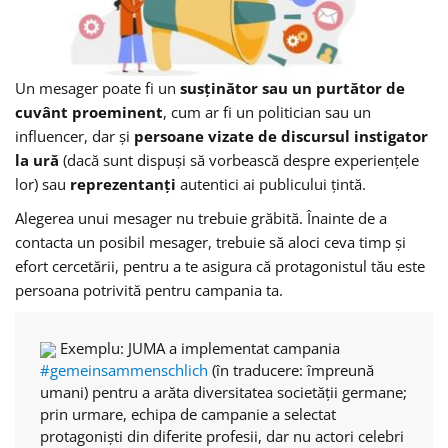
Un mesager poate fi un
susținător sau un purtător de
cuvânt proeminent
,
cum ar fi un politician sau un
influencer, dar și
persoane vizate de discursul instigator
la ură
(dacă sunt dispuși să vorbească despre experiențele
lor) sau
reprezentanți
autentici ai publicului țintă.
Alegerea unui mesager nu trebuie grăbită. Înainte de a
contacta un posibil mesager, trebuie să aloci ceva timp și
efort cercetării, pentru a te asigura că protagonistul tău este
persoana potrivită pentru campania ta.
Exemplu:
JUMA a implementat campania
#gemeinsammenschlich
(în traducere: împreună
umani) pentru a arăta diversitatea societății germane;
prin urmare, echipa de campanie a selectat
protagoniști din diferite profesii, dar nu actori celebri