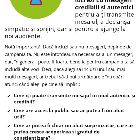
lucrezi cu mesageri
credibili și autentici
pentru a-ți transmite
mesajul, a declanșa
simpatie și sprijin, dar și pentru a ajunge la
noi audiențe.
Notă importantă: Dacă incluzi sau nu mesageri, depinde de
campania ta. Nu este întotdeauna necesar să ai un mesager,
dar, în general, poate fi foarte benefic pentru campania ta să
includă alte voci. Deci, dacă alegi să incluzi unul sau mai
mulți mesageri, ar trebui să-ți pui următoarele întrebări
atunci când alegi pe cine să implici:
Cine îți poate transmite mesajul în mod autentic și
credibil?
Cine are acces la public sau ar putea fi un aliat
util?
Cine ar putea fi chiar un aliat surprinzător, care ar
putea crește acoperirea și gradul de
conștientizare?