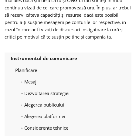
mai ales dacă știi deja că tu și ONG-ul tău sunteți în mod
continuu vizați de cei care promovează ura. În plus, ar trebui
să rezervi câteva capacități și resurse, dacă este posibil,
pentru a-ți susține mesagerii pe conturile lor respective, în
cazul în care ar fi vizați de discursuri instigatoare la ură și
critici pe motivul că te susțin pe tine și campania ta.
Instrumentul de comunicare
Planificare
Mesaj
Dezvoltarea strategiei
Alegerea publicului
Alegerea platformei
Considerente tehnice