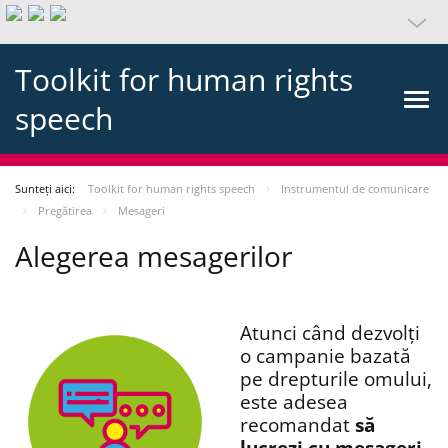
Toolkit for human rights
speech
Sunteți aici:
Toolkit for human rights speech
Instrumentul de comunicare
Pregătirea
Mesageri
Alegerea mesagerilor
Atunci când dezvolți
o campanie bazată
pe drepturile omului,
este adesea
recomandat
să