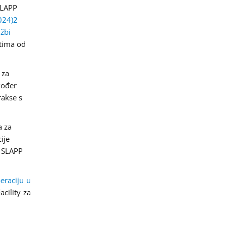
 SLAPP
024)2
užbi
stima od
 za
kođer
rakse s
a za
ije
v SLAPP
eraciju u
cility za