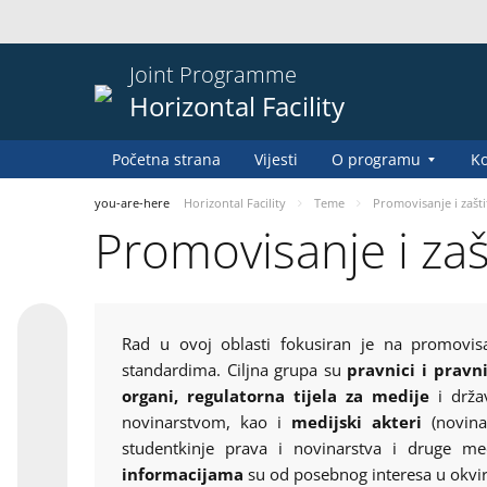
Joint Programme
Horizontal Facility
Početna strana
Vijesti
O programu
Ko
you-are-here
Horizontal Facility
Teme
Promovisanje i zašti
Promovisanje i zaš
Rad u ovoj oblasti fokusiran je na promovis
standardima. Ciljna grupa su
pravnici i pravn
organi, regulatorna tijela za medije
i držav
novinarstvom, kao i
medijski akteri
(novinar
studentkinje prava i novinarstva i druge me
informacijama
su od posebnog interesa u okviru