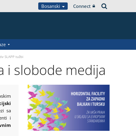
Bosanski
Connect
aze
tiv SLAPP tužbi
a i slobode medija
pskim
cijski
zi sa
nti i
avnim