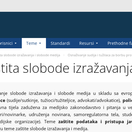
risnici
Teme
Standardi
Resursi
Prethodne f
ta slobode izražavanja i slobode medija
Osnaživanje sudija i tužilaca za borbu pro
tita slobode izražavanj
anje slobode izražavanja i slobode medija u skladu sa evro
ice
(sudije/sutkinje, tužioci/tužiteljice, advokati/advokatice),
poli
na tijela zadužena za medijsko zakonodavstvo i pitanja u ve
i/novinarke, udruženja novinara, samoregulatorna tela, stude
dijske organizacije). Teme
zaštite podataka i pristupa j
 teme zaštite slobode izražavanja i medija.