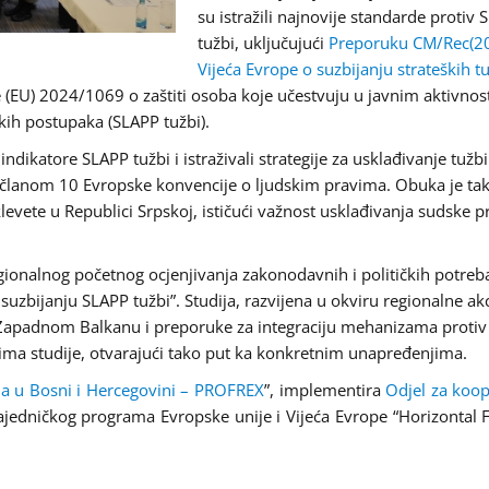
su istražili najnovije standarde protiv
tužbi, uključujući
Preporuku CM/Rec(2
Vijeća Evrope o suzbijanju strateških t
je (EU) 2024/1069 o zaštiti osoba koje učestvuju u javnim aktivno
kih postupaka (SLAPP tužbi).
 indikatore SLAPP tužbi i istraživali strategije za usklađivanje tužbi
m članom 10 Evropske konvencije o ljudskim pravima. Obuka je ta
 klevete u Republici Srpskoj, ističući važnost usklađivanja sudske p
gionalnog početnog ocjenjivanja zakonodavnih i političkih potreb
uzbijanju SLAPP tužbi”. Studija, razvijena u okviru regionalne akc
 Zapadnom Balkanu i preporuke za integraciju mehanizama proti
alazima studije, otvarajući tako put ka konkretnim unapređenjima.
ja u Bosni i Hercegovini – PROFREX
”, implementira
Odjel za koop
zajedničkog programa Evropske unije i Vijeća Evrope “Horizontal Fa