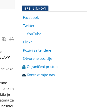
BRZI LINKOVI
Facebook
Twitter
YouTube
Flickr
Pozivi za tendere
e i
(SLAPP
Otvorene pozicije
Ograničeni pristup
tine kako
Kontaktirajte nas
rane
titetskim
bila je
atima za
 Učesnici