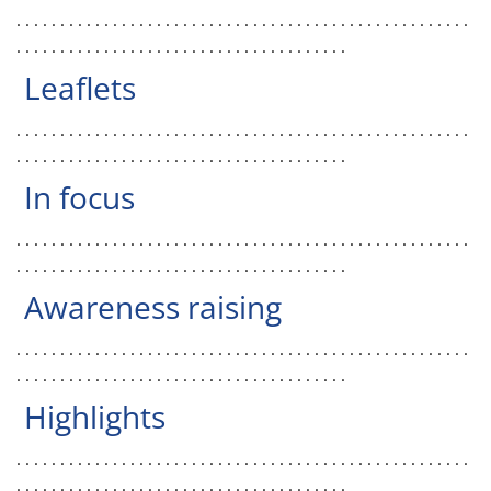
. . . . . . . . . . . . . . . . . . . . . . . . . . . . . . . . . . . . . . . . . . . . . . . . . . . .
. . . . . . . . . . . . . . . . . . . . . . . . . . . . . . . . . . . . . .
Leaflets
. . . . . . . . . . . . . . . . . . . . . . . . . . . . . . . . . . . . . . . . . . . . . . . . . . . .
. . . . . . . . . . . . . . . . . . . . . . . . . . . . . . . . . . . . . .
In focus
. . . . . . . . . . . . . . . . . . . . . . . . . . . . . . . . . . . . . . . . . . . . . . . . . . . .
. . . . . . . . . . . . . . . . . . . . . . . . . . . . . . . . . . . . . .
Awareness raising
. . . . . . . . . . . . . . . . . . . . . . . . . . . . . . . . . . . . . . . . . . . . . . . . . . . .
. . . . . . . . . . . . . . . . . . . . . . . . . . . . . . . . . . . . . .
Highlights
. . . . . . . . . . . . . . . . . . . . . . . . . . . . . . . . . . . . . . . . . . . . . . . . . . . .
. . . . . . . . . . . . . . . . . . . . . . . . . . . . . . . . . . . . . .