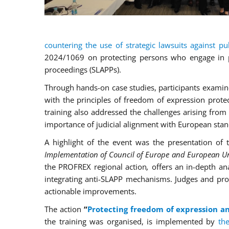
countering the use of strategic lawsuits against pub
2024/1069 on protecting persons who engage in pu
proceedings (SLAPPs).
Through hands-on case studies, participants examin
with the principles of freedom of expression prot
training also addressed the challenges arising from 
importance of judicial alignment with European stan
A highlight of the event was the presentation of 
Implementation of Council of Europe and European Uni
the PROFREX regional action
,
offers an in-depth a
integrating anti-SLAPP mechanisms. Judges and prose
actionable improvements.
The action
“
Protecting freedom of expression a
the training was organised, is implemented by
th