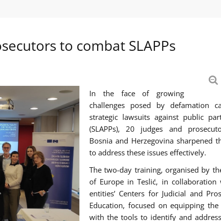
secutors to combat SLAPPs
In the face of growing
challenges posed by defamation c
strategic lawsuits against public part
(SLAPPs), 20 judges and prosecut
Bosnia and Herzegovina sharpened the
to address these issues effectively.
The two-day training, organised by th
of Europe in Teslić, in collaboration
entities’ Centers for Judicial and Pros
Education, focused on equipping the 
with the tools to identify and addres