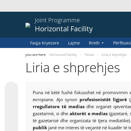
Joint Programme
Horizontal Facility
Faqja Kryesore
Lajme
Rreth
Përfitues
you-are-here
Horizontal Facility
Temat
Liria e shprehjes
Liria e shprehjes
Puna në këtë fushë fokusohet në promovimin e 
evropiane. Ajo synon
profesionistët ligjorë
(
rregullatore të medias
dhe organet qeveritar
gazetarinë, si dhe
aktorët e medias
(gazetarë,
të gazetarisë dhe organizata të tjera mediatike
publik
janë me interes të veçantë në kuadër të t