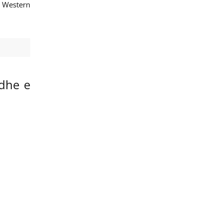
e Western
 dhe e