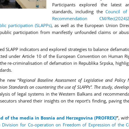
Participants explored the latest an
standards, including the
Council of
Recommendation CM/Rec(202
lic participation (SLAPPs)
, as well as the European Union Direc
blic participation from manifestly unfounded claims or abus
ed SLAPP indicators and explored strategies to balance defamati
ected under Article 10 of the European Convention on Human Ri
the re-criminalisation of defamation in Republika Srpska, highlig
dards.
the new “
Regional Baseline
Assessment of Legislative and Policy 
on Standards on countering the use of SLAPPs”. The study, develo
nalysis of legal systems in the Western Balkans and recommenda
cutors shared their insights on the report’s finding, paving th
nd of the media in Bosnia and Herzegovina (PROFREX)
”
, wit
e Division for Co-operation on Freedom of Expression of the C