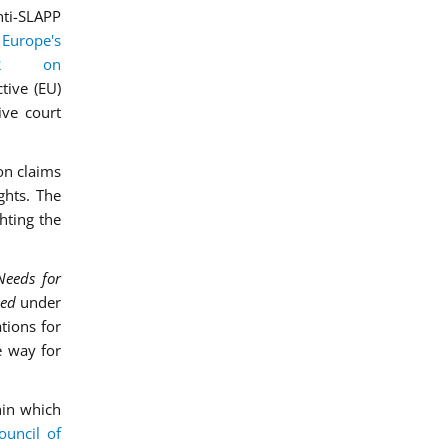
ti-SLAPP
 Europe's
4)2 on
tive (EU)
ive court
on claims
ghts. The
hting the
Needs for
ped
under
tions for
e way for
hin which
ouncil of