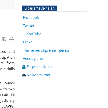
LIDHJE TË SHPEJTA
Facebook
Twitter
YouTube
Flickr
Thirrje për shprehje interesi
ases and
icipation
Vende pune
ors from
Faqe e kufizuar
ir skills
Na kontaktoni
e Council
 with two
ecutorial
judiciary
s SLAPPs.