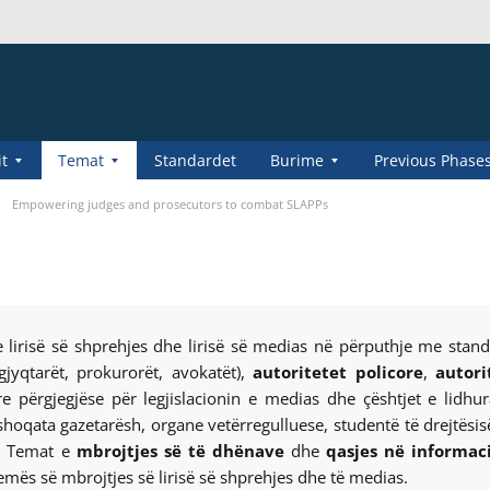
it
Temat
Standardet
Burime
Previous Phase
Empowering judges and prosecutors to combat SLAPPs
lirisë së shprehjes dhe lirisë së medias në përputhje me stand
gjyqtarët, prokurorët, avokatët),
autoritetet policore
,
autori
e përgjegjëse për legjislacionin e medias dhe çështjet e lidhu
 shoqata gazetarësh, organe vetërregulluese, studentë të drejtësi
). Temat e
mbrojtjes së të dhënave
dhe
qasjes në informac
emës së mbrojtjes së lirisë së shprehjes dhe të medias.