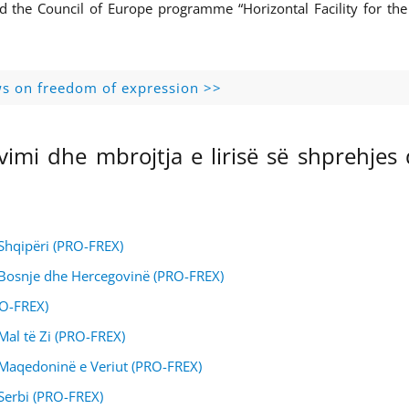
d the Council of Europe programme “Horizontal Facility for th
ws on freedom of expression >>
imi dhe mbrojtja e lirisë së shprehjes
 Shqipëri (PRO-FREX)
ë Bosnje dhe Hercegovinë (PRO-FREX)
RO-FREX)
 Mal të Zi (PRO-FREX)
ë Maqedoninë e Veriut (PRO-FREX)
 Serbi (PRO-FREX)