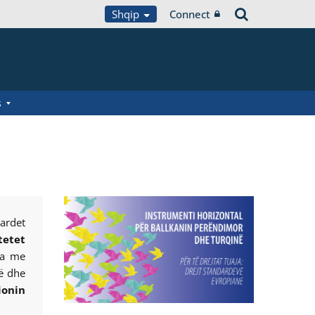
Shqip
Connect
s
ardet
tetet
ra me
së dhe
ionin