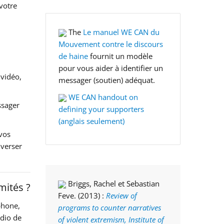
votre
The
Le manuel WE CAN du
Mouvement contre le discours
de haine
fournit un modèle
pour vous aider à identifier un
 vidéo,
messager (soutien) adéquat
.
WE CAN handout on
ssager
defining your supporters
(anglais seulement)
 vos
 verser
Briggs, Rachel et Sebastian
mités ?
Feve. (2013) :
Review of
phone,
programs to counter narratives
udio de
of violent extremism, Institute of