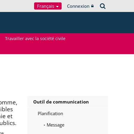
Français
Connexion
Travailler avec la société civile
’homme,
Outil de communication
ibles
Planification
ie et
blics.
Message
re