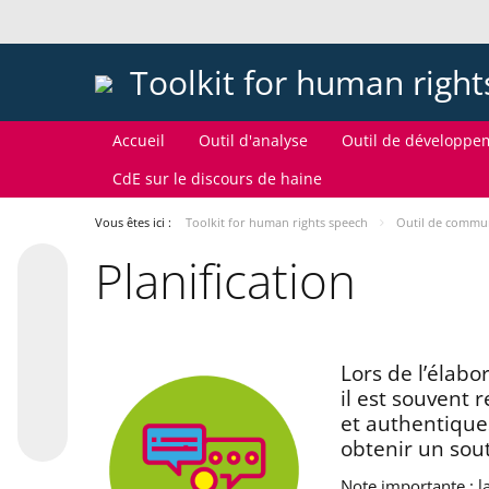
Toolkit for human righ
Accueil
Outil d'analyse
Outil de développe
CdE sur le discours de haine
Vous êtes ici :
Toolkit for human rights speech
Outil de commu
Planification
Lors de l’élab
il est souvent
et authentique
obtenir un sou
Note importante : l