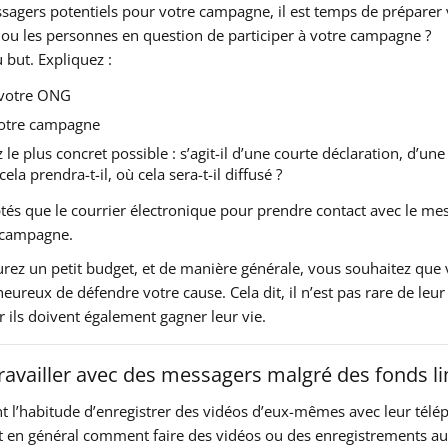
ssagers potentiels pour votre campagne, il est temps de préparer 
u les personnes en question de participer à votre campagne ?
u but. Expliquez :
t votre ONG
votre campagne
le plus concret possible : s’agit-il d’une courte déclaration, d’une
 prendra-t-il, où cela sera-t-il diffusé ?
ptés que le courrier électronique pour prendre contact avec le me
e campagne.
urez un petit budget, et de manière générale, vous souhaitez que
ureux de défendre votre cause. Cela dit, il n’est pas rare de leur
r ils doivent également gagner leur vie.
availler avec des messagers malgré des fonds li
 l’habitude d’enregistrer des vidéos d’eux-mêmes avec leur télé
ent en général comment faire des vidéos ou des enregistrements a