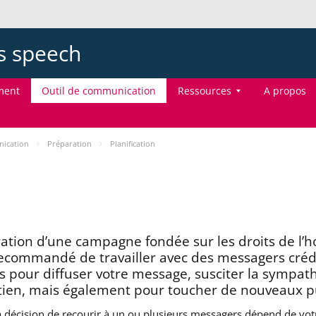
ts speech
ment
Outil de communication
Ressources
A propos
nication
Préparation
Planification
oration d’une campagne fondée sur les droits de l
 recommandé de travailler avec des messagers créd
s pour diffuser votre message, susciter la sympath
tien, mais également pour toucher de nouveaux pu
a décision de recourir à un ou plusieurs messagers dépend de vot