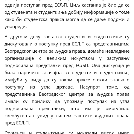
одвија поступак пред ЕСЉП. Циљ састанка је био да се
од студената и студенткиња добију информације о томе
како би студентска пракса могла да се даље подржи и
унапреди.
У другогм делу састанка студенти и студенткиње су
дискутовали о поступку пред ЕСЉП са представницима
Београдског центра за људска права, домаће невладине
организације с великим искуством у заступању
подносилаца представки пред ЕСЉП. Ова дискусија је
била нарочито значајна за студенте и студенткиње,
имајући у виду да су током праксе стекли знања о
поступку из угла државе. Насупрот томе, од
представника Београдског центра за људска права
имали су прилику да упознају поступак из угла
подносилаца представки, што им је омогућило
свеобухватан увид у систем заштите људских права
пред ЕСЉП.
Студенти и студенткиње су исказали висок ниво