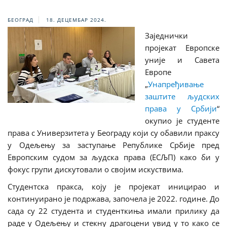
БЕОГРАД
18. ДЕЦЕМБАР 2024.
Заједнички
пројекат Европске
уније и Савета
Европе
„
Унапређивање
заштите људских
права у Србији
“
окупио је студенте
права с Универзитета у Београду који су обавили праксу
у Одељењу за заступање Републике Србије пред
Европским судом за људска права (ЕСЉП) како би у
фокус групи дискутовали о својим искуствима.
Студентска пракса, коју је пројекат иницирао и
континуирано је подржава, започела је 2022. године. До
сада су 22 студента и студенткиња имали прилику да
раде у Одељењу и стекну драгоцени увид у то како се