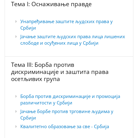
Тема I: Оснаживање правде
Унапређивање заштите људских права у
Србији
Јачање заштите људских права лица лишених
слободе и осуђених лица у Србији
Тема III: Борба против
дискриминације и заштита права
осетљивих група
Борба против дискриминације и промоција
различитости у Србији
Јачање борбе против трговине људима у
Србији
Квалитетно образовање за све - Србија