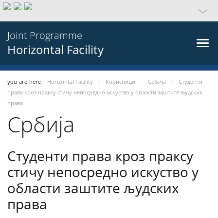
Joint Programme
Horizontal Facility
you-are-here
Horizontal Facility
Корисници
Србија
Студенти
права кроз праксу стичу непосредно искуство у области заштите људских
права
Србија
Студенти права кроз праксу
стичу непосредно искуство у
области заштите људских
права