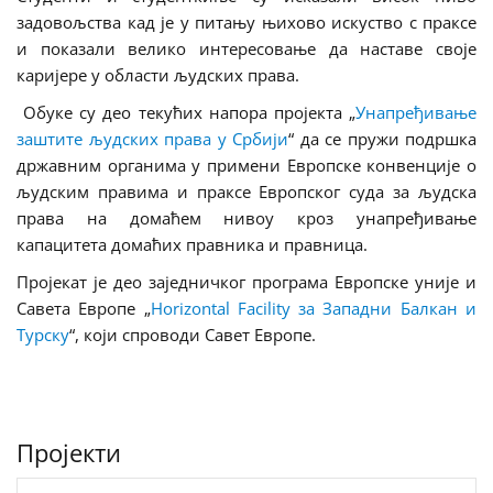
задовољства кад је у питању њихово искуство с праксе
и показали велико интересовање да наставе своје
каријере у области људских права.
Обуке су део текућих напора пројекта
„
Унапређивање
заштите људских права у Србији
“
да се пружи подршка
државним органима у примени Европске конвенције о
људским правима и праксе Европског суда за људска
права на домаћем нивоу кроз унапређивање
капацитета домаћих правника и правница.
Пројекат је део заједничког програма Европске уније и
Савета Европе „
Horizontal
Facility
за Западни Балкан и
Турску
“, који спроводи Савет Европе.
Пројекти