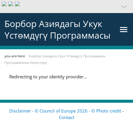
Борбор Азиядагы Укук
Үстөмдүгү Программасы
you-are-here
Борбор Азиядагы Укук Үстөмдүгү Программасы
Программанын бөлүктөрү
Redirecting to your identity provider...
Disclaimer - © Council of Europe 2026 - © Photo credit
-
Contact