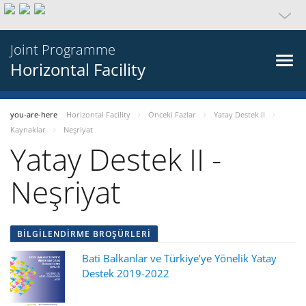
Joint Programme
Horizontal Facility
you-are-here
Horizontal Facility
Önceki Fazlar
Yatay Destek II
Kaynaklar
Neşriyat
Yatay Destek II -
Neşriyat
BILGILENDIRME BROŞÜRLERI
Bati Balkanlar ve Türkiye’ye Yönelik Yatay
Destek 2019-2022