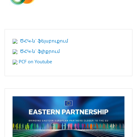
ԾՀԿ-ն` ֆեյսբուքում
ԾՀԿ-ն` ֆլիքրում
PCF on Youtube