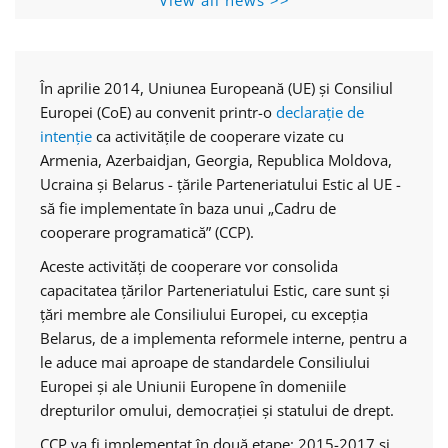
View all news >>
În aprilie 2014, Uniunea Europeană (UE) și Consiliul
Europei (CoE) au convenit printr-o
declarație de
intenție
ca activitățile de cooperare vizate cu
Armenia, Azerbaidjan, Georgia, Republica Moldova,
Ucraina și Belarus - țările Parteneriatului Estic al UE -
să fie implementate în baza unui „Cadru de
cooperare programatică” (CCP).
Aceste activități de cooperare vor consolida
capacitatea țărilor Parteneriatului Estic, care sunt și
țări membre ale Consiliului Europei, cu excepția
Belarus, de a implementa reformele interne, pentru a
le aduce mai aproape de standardele Consiliului
Europei și ale Uniunii Europene în domeniile
drepturilor omului, democrației și statului de drept.
CCP va fi implementat în două etape: 2015-2017 și