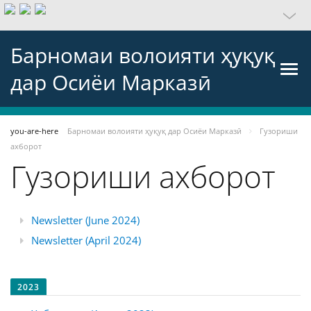
Барномаи волоияти ҳуқуқ
дар Осиёи Марказӣ
you-are-here
Барномаи волоияти ҳуқуқ дар Осиёи Марказӣ
Гузориши
ахборот
Гузориши ахборот
Newsletter (June 2024)
Newsletter (April 2024)
2023