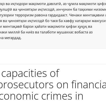
мҳо ва иқтидори мақомоти давлатӣ, аз ҷумла мақомоти ҳиф
 пулшӯӣ ва ҷиноятҳои иқтисодӣ, инчунин ба таҳкими низом
гузории терроризм равона гардидааст. Ченаки минтақавии
я ва ҷиноятҳои иқтисодӣ бо такя ба хавфу хатарҳои махсуси
и минтақавӣ барои ҳайати мақомоти ҳифзи ҳуқуқ ва
аки миллӣ ба ниёз ва талаботи мушаххас вобаста аз
на мегардад.
capacities of
prosecutors on financia
economic crimes in