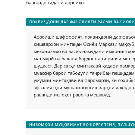
баргардонидани дороиҳо.
ПОКВИҶДОНӢ ДАР ФАЪОЛИЯТИ РАСМӢ ВА РИОЯИ
Афзоиши шаффофият, поквиҳдонӣ дар фаъоли
кишварҳои минтақаи Осиёи Марказӣ маҳсуб 
механизмҳо ва васеъ намудани имкониятҳои
маъмурӣ ва баланд бардоштани риояи меъёр
шудааст. Дар сатҳи минтақавӣ ҳадафи ҳамк
муассир барои табодули таҷрибаи пешқадам 
умумии минтақавӣ ва фаромарзӣ, ки соҳибко
афзалиятҳои мушаххаси кишварҳои дахлдор 
раванди ислоҳот равона мешавад.
НИЗОМҲОИ МУҚОВИМАТ БО КОРРУПСИЯ, ПУЛШӮӢ