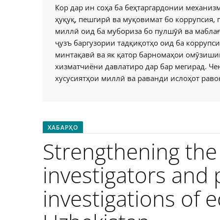
Кор дар ин соҳа ба беҳтаргардонии механиз
ҳуқуқ, пешгирӣ ва муқовимат бо коррупсия,
миллӣ оид ба мубориза бо пулшӯӣ ва маблағ
ҷузъ баргузории тадқиқотҳо оид ба коррупси
минтақавӣ ва як қатор барномаҳои омӯзиши
хизматчиёни давлатиро дар бар мегирад. Чен
хусусиятҳои миллӣ ва раванди ислоҳот раво
ХАБАРҲО
Strengthening the 
investigators and 
investigations of 