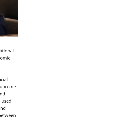
ational
nomic
cial
 Supreme
and
o used
and
 between