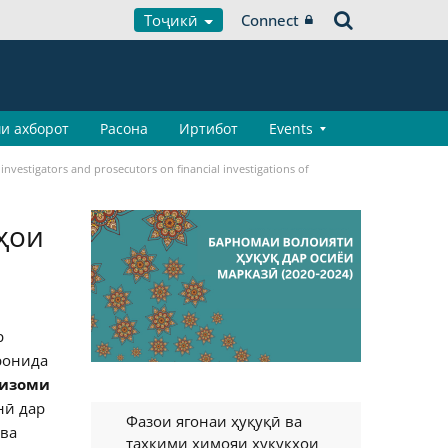
Тоҷикӣ
Connect
и ахборот
Расона
Иртибот
Events
 investigators and prosecutors on financial investigations of
ҳои
р
ронида
низоми
нӣ дар
Фазои ягонаи ҳуқуқӣ ва
 ва
таҳкими ҳимояи ҳуқуқҳои