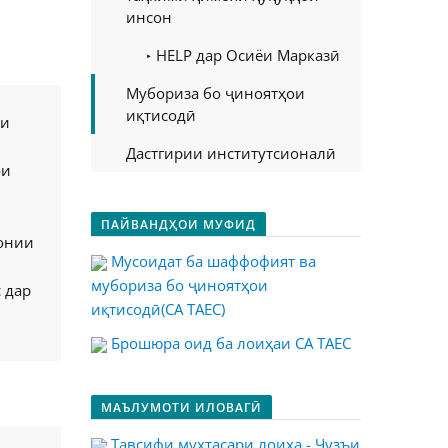
инсон
HELP дар Осиёи Марказӣ
Мубориза бо ҷиноятҳои
иқтисодӣ
ои
Дастгирии институтсионалӣ
ои
ПАЙВАНДҲОИ МУФИД
ионии
Мусоидат ба шаффофият ва
мубориза бо ҷиноятҳои
 дар
иқтисодӣ(CA TAEC)
Брошюра оид ба лоиҳаи CA TAEC
МАЪЛУМОТИ ИЛОВАГӢ
Тавсифи мухтасари лоиҳа - Ҷузъи