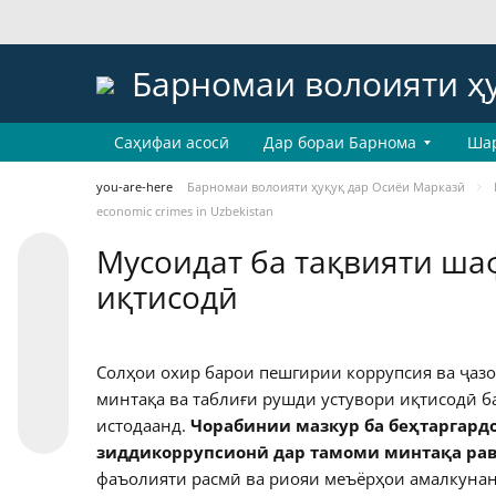
Барномаи волоияти ҳ
Саҳифаи асосӣ
Дар бораи Барнома
Ша
you-are-here
Барномаи волоияти ҳуқуқ дар Осиёи Марказӣ
economic crimes in Uzbekistan
Мусоидат ба тақвияти ша
иқтисодӣ
Солҳои охир барои пешгирии коррупсия ва ҷазо
минтақа ва таблиғи рушди устувори иқтисодӣ 
истодаанд.
Чорабинии мазкур ба беҳтаргард
зиддикоррупсионӣ дар тамоми минтақа рав
фаъолияти расмӣ ва риояи меъёрҳои амалкунанд