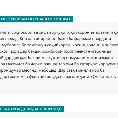
 МЕЪЁРҲОИ АМАЛКУНАНДАИ ТИҶОРАТ
яти соҳибкорӣ ва ҳифзи ҳуқуқи соҳибкорон аз афзалиятҳ
мешавад. Кор дар доираи ин бахш ба фароҳам овардани
 мубориза бо тамаъҷӯӣ соҳибкорон, коҳиш додани монеаҳ
ҳои ҷорӣ дар бахши соҳибкорӣ (комплаенс) нигаронида
орӣ дар доираи бахши мазкур эҷод намудани механизмҳои
ва мусоидат ба дарки равшантар оид ба хатарҳои коррупс
рон дучор меоянд, мебошад. Дар сатҳи миллӣ кор ба
дар самти мавзӯҳои зикршуда ва расонидани кӯмаки махсус
 ВА БАРГАРДОНИДАНИ ДОРОИҲО