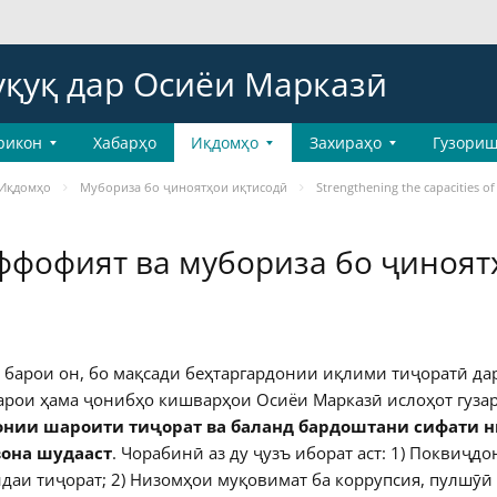
уқуқ дар Осиёи Марказӣ
рикон
Хабарҳо
Иқдомҳо
Захираҳо
Гузориш
Иқдомҳо
Мубориза бо ҷиноятҳои иқтисодӣ
Strengthening the capacities of
ффофият ва мубориза бо ҷиноят
 барои он, бо мақсади беҳтаргардонии иқлими тиҷоратӣ да
барои ҳама ҷонибҳо кишварҳои Осиёи Марказӣ ислоҳот гуза
онии шароити тиҷорат ва баланд бардоштани сифати 
она шудааст
. Чорабинӣ аз ду ҷузъ иборат аст: 1) Поквиҷдо
аи тиҷорат; 2) Низомҳои муқовимат ба коррупсия, пулшӯӣ