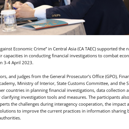
ainst Economic Crime” in Central Asia (CA TAEC) supported the n
r capacities in conducting financial investigations to combat eco
on 3-4 April 2023.
ors, and judges from the General Prosecutor’s Office (GPO), Finan
cademy, Ministry of Interior, State Customs Committee, and the
er countries in planning financial investigations, data collection 
 clarifying investigation tools and measures. The participants als
xperts the challenges during interagency cooperation, the impact 
solutions to improve the current practices in information sharing
uthorities.