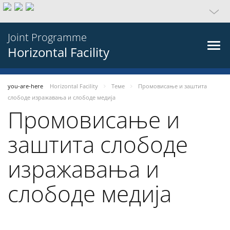
Joint Programme
Horizontal Facility
you-are-here
Horizontal Facility
Теме
Промовисање и заштита
слободе изражавања и слободе медија
Промовисање и
заштита слободе
изражавања и
слободе медија