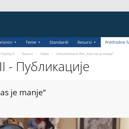
risnici
Teme
Standardi
Resursi
Prethodne f
Facility II
Resursi
Video
Dokumentarni film „Kad nas je manje“
 II - Публикације
as je manje“