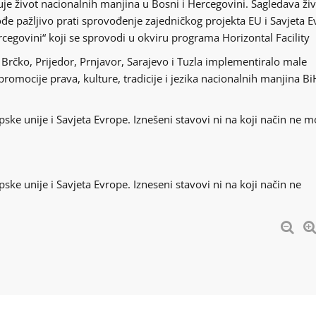
e život nacionalnih manjina u Bosni i Hercegovini. Sagledava ži
kođe pažljivo prati sprovođenje zajedničkog projekta EU i Savjeta 
rcegovini“ koji se sprovodi u okviru programa Horizontal Facility
 Brčko, Prijedor, Prnjavor, Sarajevo i Tuzla implementiralo male
promocije prava, kulture, tradicije i jezika nacionalnih manjina Bi
ske unije i Savjeta Evrope. Iznešeni stavovi ni na koji način ne 
ske unije i Savjeta Evrope. Izneseni stavovi ni na koji način ne