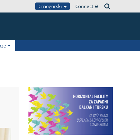
Crnogorski
Connect
aze