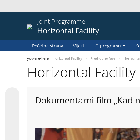
Joint Programme
Horizontal Facility
Početna strana
Vijesti
O programu
Ko
you-are-here
Horizontal Facility
Prethodne faze
Horizontal 
Horizontal Facility
Dokumentarni film „Kad n