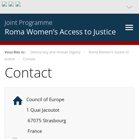
Joint Programme
Roma Women’s Access to Justice
Vous êtes ici :
Democracy and Human Dignity
Roma Women’s Access to
Justice
Contact
Contact
Council of Europe
1 Quai Jacoutot
67075 Strasbourg
France