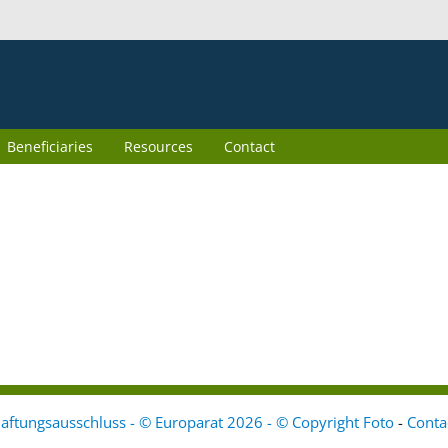
Beneficiaries
Resources
Contact
aftungsausschluss - © Europarat 2026 - © Copyright Foto
-
Conta