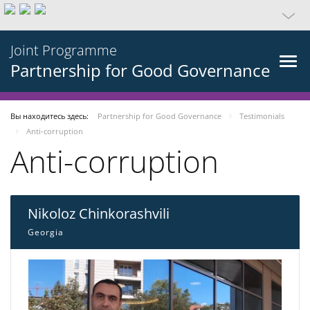
Joint Programme
Partnership for Good Governance
Вы находитесь здесь:
Partnership for Good Governance
Testimonials
Anti-corruption
Anti-corruption
Nikoloz Chinkorashvili
Georgia