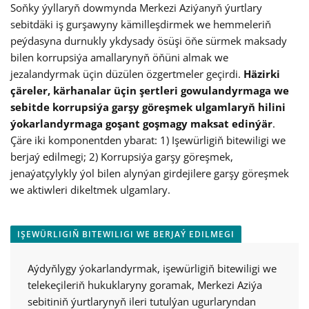
Soňky ýyllaryň dowmynda Merkezi Aziýanyň ýurtlary
sebitdäki iş gurşawyny kämilleşdirmek we hemmeleriň
peýdasyna durnukly ykdysady ösüşi öňe sürmek maksady
bilen korrupsiýa amallarynyň öňüni almak we
jezalandyrmak üçin düzülen özgertmeler geçirdi.
Häzirki
çäreler, kärhanalar üçin şertleri gowulandyrmaga we
sebitde korrupsiýa garşy göreşmek ulgamlaryň hilini
ýokarlandyrmaga goşant goşmagy maksat edinýär
.
Çäre iki komponentden ybarat: 1) Işewürligiň bitewiligi we
berjaý edilmegi; 2) Korrupsiýa garşy göreşmek,
jenaýatçylykly ýol bilen alynýan girdejilere garşy göreşmek
we aktiwleri dikeltmek ulgamlary.
IŞEWÜRLIGIŇ BITEWILIGI WE BERJAÝ EDILMEGI
Aýdyňlygy ýokarlandyrmak, işewürligiň bitewiligi we
telekeçileriň hukuklaryny goramak, Merkezi Aziýa
sebitiniň ýurtlarynyň ileri tutulýan ugurlaryndan