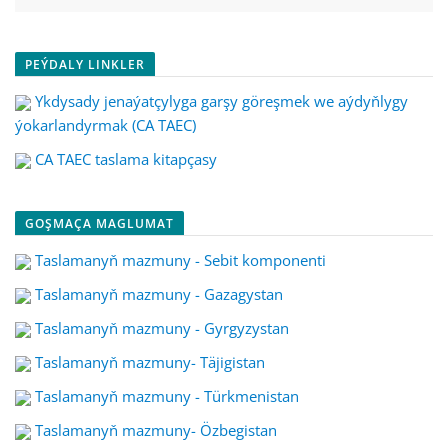
PEÝDALY LINKLER
Ykdysady jenaýatçylyga garşy göreşmek we aýdyňlygy
ýokarlandyrmak (CA TAEC)
CA TAEC taslama kitapçasy
GOŞMAÇA MAGLUMAT
Taslamanyň mazmuny - Sebit komponenti
Taslamanyň mazmuny - Gazagystan
Taslamanyň mazmuny - Gyrgyzystan
Taslamanyň mazmuny- Täjigistan
Taslamanyň mazmuny - Türkmenistan
Taslamanyň mazmuny- Özbegistan