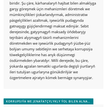
biridir. Şu çäre, kärhanalaryň haýbat bilen almaklyga
garşy göreşmek üçin mehanizmleri döretmek we
mümkinçilikleri ýokarlandyrmak, administratiw
päsgelçilikleri azaltmak, işewürlik pudagynda
gatnaşygy güýçlendirmegi maksat edinýär. Sebit
derejesinde, gatyşmagyň maksady öňdebaryjy
tejribäni alyşmagyň täsirli mehanizmlerini
döretmekden we işewürlik pudagynyň ýüzbe-ýüz
bolýan umumy sebitleýin we serhetaşa korrupsiýa
töwekgelçiliklerine has anyk düşünmegi
ösdürmekden ybaratdyr. Milli derejede, bu çäre,
ýokarda agzalan tematiki ugurlarda degişli ýurtlaryň
ileri tutulýan ugurlaryna gönükdirilýär we
özgertmelere aýratyn kömek bermäge synanyşýar.
KORRUPSIÝA WE JENAÝATÇYLYKLY ÝOL BILEN ALNAN GIRDEJILERE GARŞY GÖREŞMEK WE AKTIWLERI DIKELTMEK ULGAMLARY