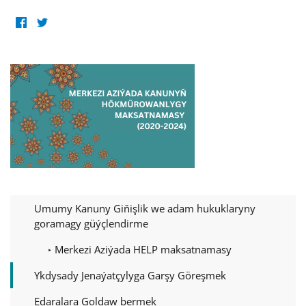
Umumy Kanuny Giňişlik we adam hukuklaryny
goramagy güýçlendirme
Merkezi Aziýada HELP maksatnamasy
Ykdysady Jenaýatçylyga Garşy Göreşmek
Edaralara Goldaw bermek