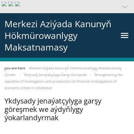
Merkezi Aziýada Kanunyň
Hökmürowanlygy
Maksatnamasy
you-are-here
Merkezi Aziýada Kanunyň Hökmürowanlygy Maksatnamasy
Çäreler
Ykdysady Jenaýatçylyga Garşy Göreşmek
Strengthening the
capacities of investigators and prosecutors on financial investigations of
economic crimes in Uzbekistan
Ykdysady jenaýatçylyga garşy
göreşmek we aýdyňlygy
ýokarlandyrmak