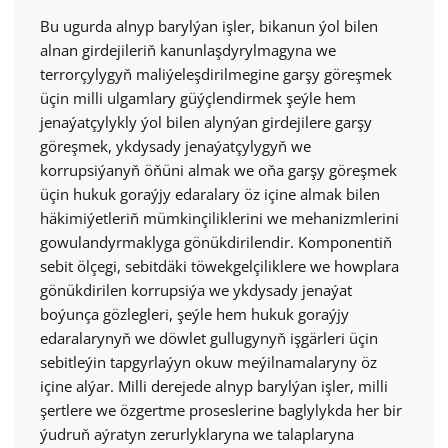
Bu ugurda alnyp barylýan işler, bikanun ýol bilen
alnan girdejileriň kanunlaşdyrylmagyna we
terrorçylygyň maliýeleşdirilmegine garşy göreşmek
üçin milli ulgamlary güýçlendirmek şeýle hem
jenaýatçylykly ýol bilen alynýan girdejilere garşy
göreşmek, ykdysady jenaýatçylygyň we
korrupsiýanyň öňüni almak we oňa garşy göreşmek
üçin hukuk goraýjy edaralary öz içine almak bilen
häkimiýetleriň mümkinçiliklerini we mehanizmlerini
gowulandyrmaklyga gönükdirilendir. Komponentiň
sebit ölçegi, sebitdäki töwekgelçiliklere we howplara
gönükdirilen korrupsiýa we ykdysady jenaýat
boýunça gözlegleri, şeýle hem hukuk goraýjy
edaralarynyň we döwlet gullugynyň işgärleri üçin
sebitleýin tapgyrlaýyn okuw meýilnamalaryny öz
içine alýar. Milli derejede alnyp barylýan işler, milli
şertlere we özgertme proseslerine baglylykda her bir
ýudruň aýratyn zerurlyklaryna we talaplaryna