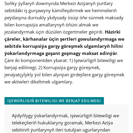
Soňky ýyllaryň dowmynda Merkezi Aziýanyň ýurtlary
sebitdäki iş gurşawyny kämilleşdirmek we hemmeleriň
peýdasyna durnukly ykdysady ösüşi öňe sürmek maksady
bilen korrupsiýa amallarynyň öňüni almak we
jezalandyrmak üçin düzülen özgertmeler geçirdi.
Häzirki
çäreler, kärhanalar üçin şertleri gowulandyrmaga we
sebitde korrupsiýa garşy göreşmek ulgamlaryň hilini
ýokarlandyrmaga goşant goşmagy maksat edinýär
.
Çäre iki komponentden ybarat: 1) Işewürligiň bitewiligi we
berjaý edilmegi; 2) Korrupsiýa garşy göreşmek,
jenaýatçylykly ýol bilen alynýan girdejilere garşy göreşmek
we aktiwleri dikeltmek ulgamlary.
IŞEWÜRLIGIŇ BITEWILIGI WE BERJAÝ EDILMEGI
Aýdyňlygy ýokarlandyrmak, işewürligiň bitewiligi we
telekeçileriň hukuklaryny goramak, Merkezi Aziýa
sebitiniň ýurtlarynyň ileri tutulýan ugurlaryndan