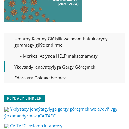
Umumy Kanuny Giňişlik we adam hukuklaryny
goramagy güýçlendirme
Merkezi Aziýada HELP maksatnamasy
Ykdysady Jenaýatçylyga Garşy Göreşmek
Edaralara Goldaw bermek
PEÝDALY LINKLER
Ykdysady jenaýatçylyga garşy göreşmek we aýdyňlygy
ýokarlandyrmak (CA TAEC)
CA TAEC taslama kitapçasy