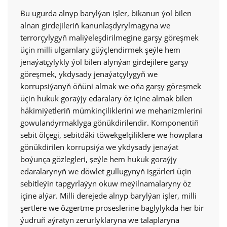
Bu ugurda alnyp barylýan işler, bikanun ýol bilen
alnan girdejileriň kanunlaşdyrylmagyna we
terrorçylygyň maliýeleşdirilmegine garşy göreşmek
üçin milli ulgamlary güýçlendirmek şeýle hem
jenaýatçylykly ýol bilen alynýan girdejilere garşy
göreşmek, ykdysady jenaýatçylygyň we
korrupsiýanyň öňüni almak we oňa garşy göreşmek
üçin hukuk goraýjy edaralary öz içine almak bilen
häkimiýetleriň mümkinçiliklerini we mehanizmlerini
gowulandyrmaklyga gönükdirilendir. Komponentiň
sebit ölçegi, sebitdäki töwekgelçiliklere we howplara
gönükdirilen korrupsiýa we ykdysady jenaýat
boýunça gözlegleri, şeýle hem hukuk goraýjy
edaralarynyň we döwlet gullugynyň işgärleri üçin
sebitleýin tapgyrlaýyn okuw meýilnamalaryny öz
içine alýar. Milli derejede alnyp barylýan işler, milli
şertlere we özgertme proseslerine baglylykda her bir
ýudruň aýratyn zerurlyklaryna we talaplaryna