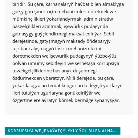
biridir. Şu çäre, kärhanalaryň haýbat bilen almaklyga
garşy göreşmek üçin mehanizmleri döretmek we
mümkinçilikleri ýokarlandyrmak, administratiw
päsgelçilikleri azaltmak, işewürlik pudagynda
gatnaşygy güýçlendirmegi maksat edinýär. Sebit
derejesinde, gatyşmagyň maksady öňdebaryjy
tejribäni alyşmagyň täsirli mehanizmlerini
döretmekden we işewürlik pudagynyň ýüzbe-ýüz
bolýan umumy sebitleýin we serhetaşa korrupsiýa
töwekgelçiliklerine has anyk düşünmegi
ösdürmekden ybaratdyr. Milli derejede, bu çäre,
ýokarda agzalan tematiki ugurlarda degişli ýurtlaryň
ileri tutulýan ugurlaryna gönükdirilýär we
özgertmelere aýratyn kömek bermäge synanyşýar.
KORRUPSIÝA WE JENAÝATÇYLYKLY ÝOL BILEN ALNAN GIRDEJILERE GARŞY GÖREŞMEK WE AKTIWLERI DIKELTMEK ULGAMLARY