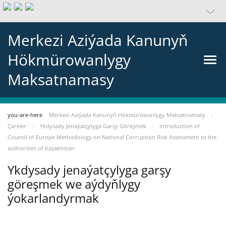
Merkezi Aziýada Kanunyň
Hökmürowanlygy
Maksatnamasy
you-are-here
Merkezi Aziýada Kanunyň Hökmürowanlygy Maksatnamasy
Çäreler
Ykdysady Jenaýatçylyga Garşy Göreşmek
Introduction of
Council of Europe Methodology on National Corruption Risk Assessment to the
authorities of Kazakhstan
Ykdysady jenaýatçylyga garşy
göreşmek we aýdyňlygy
ýokarlandyrmak