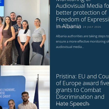
Audiovisual Media fo
better protection of
Freedom of Express
in Albania
TIRANA, ALBANIA
24 JULY 2026
Albania authorities are taking steps t
ensure a more effective monitoring o
audiovisual media...
Pristina: EU and Cou
of Europe award fiv
grants to Combat
Discrimination and
Hate Speech
PRISTINA
21 JULY 2026