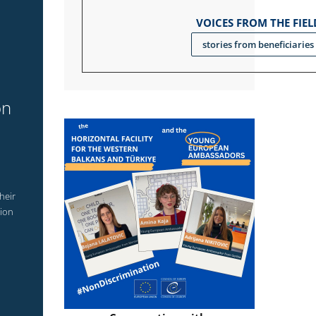
VOICES FROM THE FIEL
stories from beneficiaries
on
heir
tion