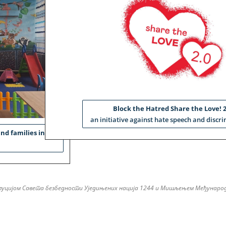
Block the Hatred Share the Love! 2
an initiative against hate speech and discr
nd families in
Резолуцијом Савета безбедности Уједињених нација 1244 и Мишљењем Међународ