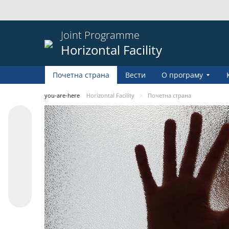
Joint Programme
Horizontal Facility
Почетна страна
Вести
О програму
you-are-here
Horizontal Facility
Почетна страна