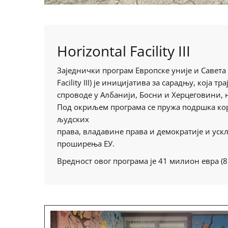
Horizontal Facility III
Заједнички програм Европске уније и Савета Ев
Facility III) је иницијатива за сарадњу, која 
спроводе у Албанији, Босни и Херцеговини, н
Под окриљем програма се пружа подршка ко
људских
права, владавине права и демократије и уск
проширења ЕУ.
Вредност овог програма је 41 милион евра (