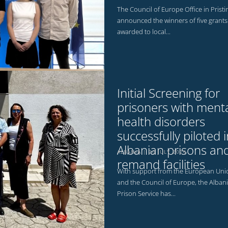
The Council of Europe Office in Pristi
announced the winners of five grants
awarded to local...
Initial Screening for
prisoners with ment
health disorders
successfully piloted i
Albanian prisons an
ALBANIA
20 JULY 2026
remand facilities
With support from the European Uni
and the Council of Europe, the Alban
Prison Service has...