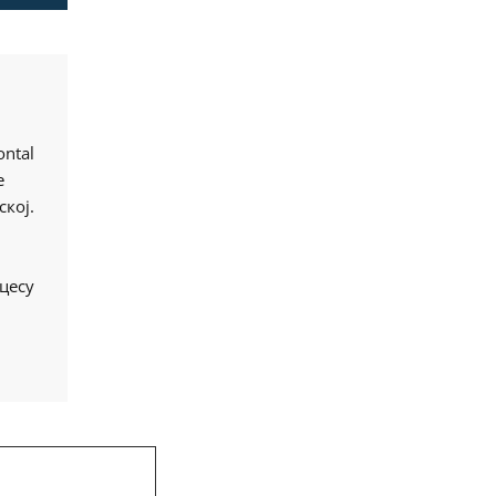
ontal
е
ској.
цесу