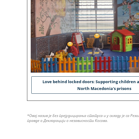
Love behind locked doors: Supporting children a
North Macedonia's prisons
*Овај назив је без прејудицирања статуса и у складу је са 
правде о Декларацији о независности Косова.