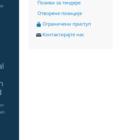
Позиви за тендере
na
Отворене позиције
О
граничени приступ
Контактирајте нас
al
n
d
on
ian