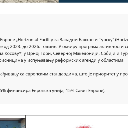
ропе „Horizontal Facility за Западни Балкан и Турску“ (Horiz
траје од 2023. до 2026. године. У оквиру програма активности с
а Косову*, у Црној Гори, Северној Македонији, Србији и Тур
рисницима у испуњавању реформских агенди у областима
лађивању са европским стандардима, штo је приоритет у про
85% финансира Европска унија, 15% Савет Европе).