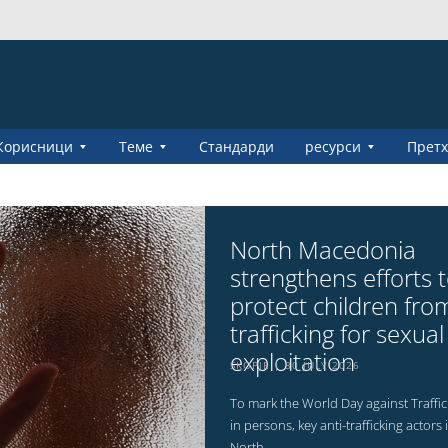
Корисници
Теме
Стандарди
ресурси
Претх
North Macedonia
strengthens efforts 
protect children fro
trafficking for sexual
exploitation
SKOPJE
30 JULY 2026
To mark the World Day against Traffic
in persons, key anti-trafficking actors 
North...