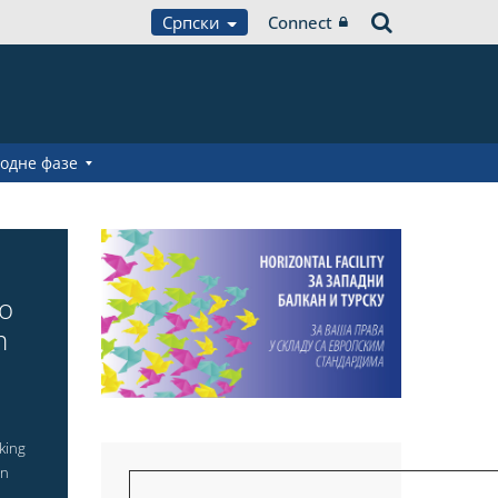
Српски
Connect
одне фазе
to
m
king
in