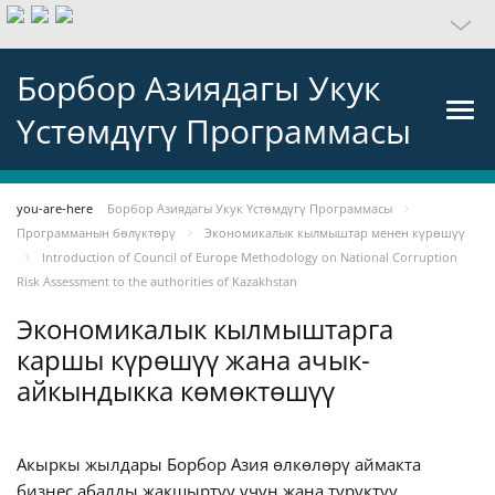
Борбор Азиядагы Укук
Үстөмдүгү Программасы
you-are-here
Борбор Азиядагы Укук Үстөмдүгү Программасы
Программанын бөлүктөрү
Экономикалык кылмыштар менен күрөшүү
Introduction of Council of Europe Methodology on National Corruption
Risk Assessment to the authorities of Kazakhstan
Экономикалык кылмыштарга
каршы күрөшүү жана ачык-
айкындыкка көмөктөшүү
Акыркы жылдары Борбор Азия өлкөлөрү аймакта
бизнес абалды жакшыртуу үчүн жана туруктуу