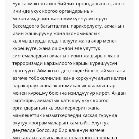
Бул тармактагы иш бийлик органдарынын, анын
ичинде укук коргоо органдарынын
механизмдерин жана мүмкүнчүлүктөрүн
бекемдөөгө багытталган, паракорлукту, акчанын
изин жашырууну жана экономикалык
кылмыштарды алдыналууга жана алар менен
күрөшүүгө, жана ошондой эле улуттук
системалардын акчанын изин жашырып жана
терроризмди каржылоого каршы күрөшүүсүн
күчөтүүгө. Аймактык деңгээлде болсо, аймактагы
өзгөчө тобокелчилик жана коркунуч алып келген
паракорлук жана экономикалык кылмыштар
менен күрөшүү боюнча изилдүүлүр кирет. Андан
сырткары, аймактык катышуу укук коргоо
органдарынын кызматкерлерин жана
мамлекеттик кызматкерлерди каскад түрүндө
окутуу программаларын камтыйт. Улуттук
деңгээлде болсо, ар бир өлкөнүн өзгөчө
муктаждыктарына жана талаптарына жараша