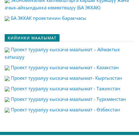
Экономикалык кылмыштарга каршы күрөшүү жана
ачык-айкындыкка көмөктөшүү (БА ЭККАК)
БА ЭККАК проектинин баракчасы
КИЙИНКИ МААЛЫМАТ
Проект тууралуу кыскача маалымат – Аймактык
катышуу
Проект тууралуу кыскача маалымат - Казакстан
Проект тууралуу кыскача маалымат- Кыргызстан
Проект тууралуу кыскача маалымат - Тажикстан
Проект тууралуу кыскача маалымат - Түркмөнстан
Проект тууралуу кыскача маалымат - Өзбекстан