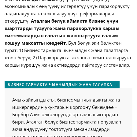
экономикалык өнүгүүнү илгерлетүү үчүн паракорлукту
алдыналуу жана жок кылуу үчүн реформаларды
өткөрүштү.
Аталган бөлүк аймакта бизнес үчүн
шарттарды түзүүгө жана паракорлукка каршы
системалардын сапатын жакшыртууга салым
кошуу максатты көздөйт
. Бул бөлүк эки бөлүктөн
турат: 1) Бизнес тармакта чынчылдык жана талаптарга
жооп берүү; 2) Паракорлукка, акчанын изин жашырууга
каршы күрөшүү жана активдерди кайтаруу системалар.
БИЗНЕС ТАРМАКТА ЧЫНЧЫЛДЫК ЖАНА ТАЛАПКА ЖООП БЕРҮҮ
Ачык-айкындыкты, бизнес чынчылдыкты жана
ишкерлердин укуктарын коргоону бекемдөө –
Борбор Азия өлкөлөрүндө артыкчылыктардын
бири. Аталган бөлүк бизнес тармактан опузалап
акча өндүрүүнү токтотууга механизмдерди
иштеп чыгууга жана мүмкүнчүлүктөрүн