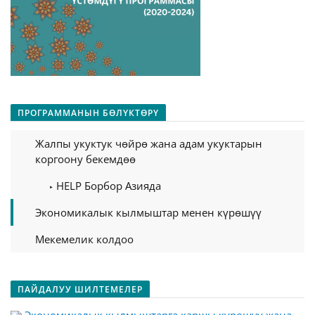
ПРОГРАММАНЫН БӨЛҮКТӨРҮ
Жалпы укуктук чөйрө жана адам укуктарын
коргоону бекемдөө
HELP Борбор Азияда
Экономикалык кылмыштар менен күрөшүү
Мекемелик колдоо
ПАЙДАЛУУ ШИЛТЕМЕЛЕР