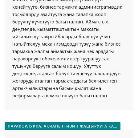
кеңейтүүгө, бизнес тармакта административдик
тосмолорду азайтууга жана талапка жооп
берүүнү күчөтүүгө багытталган. Аймактык
деңгээлде, кызматташтыктын максаты
ийгиликтүү тажрыйбаларды бөлүшүү үчүн
натыйжалуу механизмдерди түзүү жана бизнес
тармакка жалпы аймактык жана чек арадагы
паракорлук тобокелчиликтер тууралуу так
түшүнүк берүүгө салым кошуу. Улуттук
деңгээлде, аталган бөлүк тиешелүү өлкөлөрдүн
жогоруда аталган тармактардагы белгиленген
артыкчылыктарына басым кылат жана
реформаларга көмөктөшүүгө багытталган.
ПАРАКОРЛУККА, АКЧАНЫН ИЗИН ЖАШЫРУУГА КАРШЫ КҮРӨШҮҮ ЖАНА АКТИВДЕРДИ КАЙТАРУУ СИСТЕМАЛАР