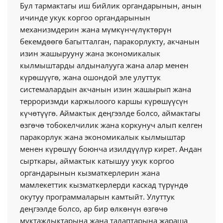
Бул тармактагы иш бийлик органдарынын, анын
ичинде укук коргоо органдарынын
механизмдерин жана мүмкүнчүлүктөрүн
бекемдөөгө багытталган, паракорлукту, акчанын
изин жашырууну жана экономикалык
кылмыштарды алдыналууга жана алар менен
күрөшүүгө, жана ошондой эле улуттук
системалардын акчанын изин жашырып жана
терроризмди каржылоого каршы күрөшүүсүн
күчөтүүгө. Аймактык деңгээлде болсо, аймактагы
өзгөчө тобокелчилик жана коркунуч алып келген
паракорлук жана экономикалык кылмыштар
менен күрөшүү боюнча изилдүүлүр кирет. Андан
сырткары, аймактык катышуу укук коргоо
органдарынын кызматкерлерин жана
мамлекеттик кызматкерлерди каскад түрүндө
окутуу программаларын камтыйт. Улуттук
деңгээлде болсо, ар бир өлкөнүн өзгөчө
муктаждыктарына жана талаптарына жараша