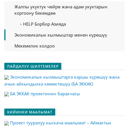
Жалпы укуктук чөйрө жана адам укуктарын
коргоону бекемдөө
HELP Борбор Азияда
Экономикалык кылмыштар менен күрөшүү
Мекемелик колдоо
ПАЙДАЛУУ ШИЛТЕМЕЛЕР
Экономикалык кылмыштарга каршы күрөшүү жана
ачык-айкындыкка көмөктөшүү (БА ЭККАК)
БА ЭККАК проектинин баракчасы
КИЙИНКИ МААЛЫМАТ
Проект тууралуу кыскача маалымат – Аймактык