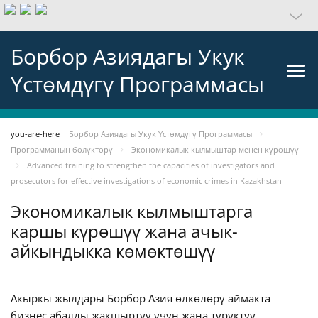
Борбор Азиядагы Укук
Үстөмдүгү Программасы
you-are-here
Борбор Азиядагы Укук Үстөмдүгү Программасы
Программанын бөлүктөрү
Экономикалык кылмыштар менен күрөшүү
Advanced training to strengthen the capacities of investigators and
prosecutors for effective investigations of economic crimes in Kazakhstan
Экономикалык кылмыштарга
каршы күрөшүү жана ачык-
айкындыкка көмөктөшүү
Акыркы жылдары Борбор Азия өлкөлөрү аймакта
бизнес абалды жакшыртуу үчүн жана туруктуу