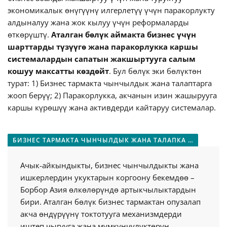
экономикалык өнүгүүнү илгерлетүү үчүн паракорлукту
алдыналуу жана жок кылуу үчүн реформаларды
өткөрүштү.
Аталган бөлүк аймакта бизнес үчүн
шарттарды түзүүгө жана паракорлукка каршы
системалардын сапатын жакшыртууга салым
кошуу максатты көздөйт
. Бул бөлүк эки бөлүктөн
турат: 1) Бизнес тармакта чынчылдык жана талаптарга
жооп берүү; 2) Паракорлукка, акчанын изин жашырууга
каршы күрөшүү жана активдерди кайтаруу системалар.
БИЗНЕС ТАРМАКТА ЧЫНЧЫЛДЫК ЖАНА ТАЛАПКА ЖООП БЕРҮҮ
Ачык-айкындыкты, бизнес чынчылдыкты жана
ишкерлердин укуктарын коргоону бекемдөө –
Борбор Азия өлкөлөрүндө артыкчылыктардын
бири. Аталган бөлүк бизнес тармактан опузалап
акча өндүрүүнү токтотууга механизмдерди
иштеп чыгууга жана мүмкүнчүлүктөрүн